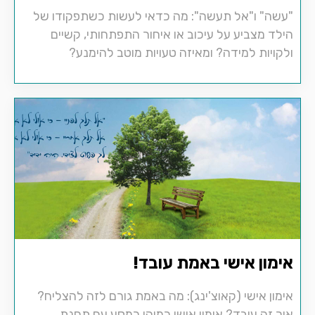
"עשה" ו"אל תעשה": מה כדאי לעשות כשתפקודו של
הילד מצביע על עיכוב או איחור התפתחותי, קשיים
ולקויות למידה? ומאיזה טעויות מוטב להימנע?
אימון אישי באמת עובד!
אימון אישי (קאוצ'ינג): מה באמת גורם לזה להצליח?
איך זה עובד? אימון אישי כמוהו כמסע עם תחנת