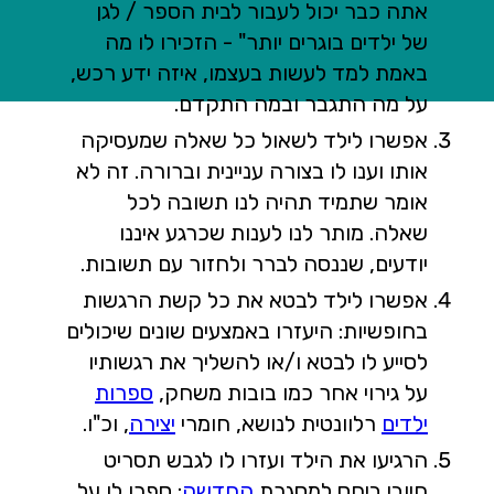
אתה כבר יכול לעבור לבית הספר / לגן
של ילדים בוגרים יותר" - הזכירו לו מה
באמת למד לעשות בעצמו, איזה ידע רכש,
על מה התגבר ובמה התקדם.
אפשרו לילד לשאול כל שאלה שמעסיקה
אותו וענו לו בצורה עניינית וברורה. זה לא
אומר שתמיד תהיה לנו תשובה לכל
שאלה. מותר לנו לענות שכרגע איננו
יודעים, שננסה לברר ולחזור עם תשובות.
אפשרו לילד לבטא את כל קשת הרגשות
בחופשיות: היעזרו באמצעים שונים שיכולים
לסייע לו לבטא ו/או להשליך את רגשותיו
על גירוי אחר כמו בובות משחק,
ספרות
ילדים
רלוונטית לנושא, חומרי
יצירה
, וכ"ו.
הרגיעו את הילד ועזרו לו לגבש תסריט
חיובי ביחס למסגרת
החדשה
: ספרו לו על