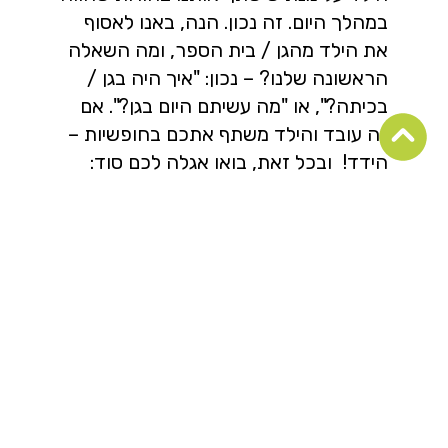
במהלך היום. זה נכון. הנה, באנו לאסוף
את הילד מהגן / בית הספר, ומה השאלה
הראשונה שלנו? – נכון: "איך היה בגן /
בכיתה?", או "מה עשיתם היום בגן?". אם
זה עובד והילד משתף אתכם בחופשיות –
הידד! ובכל זאת, בואו אגלה לכם סוד:
בהרבה מקרים זה לא בהכרח עובד.
מדוע? כי חלק מהילדים כבר לא זוכר מה
באמת עשה במהלך היום, ולחלק אחר
השאלה הזו מאד כללית, והם זקוקים
לרמזים ו/או לשאלות מנחות וממוקדות
יותר, כמו "איזו יצירה עשית היום?", "איזה
סיפור סיפרו היום" או "עם מי שיחקת
היום?". וכן, יש גם ילדים שנרגשים מעצם
הפגישה עם ההורה, מנסים "לחשב מסלול
מחדש" ולא באמת פנויים לסכם את היום.