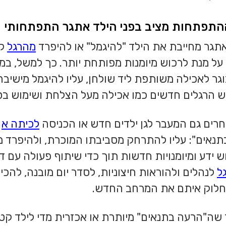
התפתחות מציב בפני הילד אתגר התפתחותי 
גר מחייבת את הילד "להיגמל" או להיפרד
מהרגל
קו
 על מנת לרכוש מיומנות מפותחת יותר. כך למשל, ב
גר לאכילה משותפת ליד שולחן, עליו להיגמל מישיבה
וש הרגלים חדשים כמו אכילה מעל הצלחת ושימוש בס
רים גם המעבר לגן ילדים חדש או הכניסה
לכיתה א
ד
נאים": עליו להתרחק מסביבתו המוכרת, ולהיפרד 
ש ידע ומיומנויות חדשות תוך כדי שיתוף פעולה עם 
ל
לנהלים ולהוראות חיצוניות, לסדר יום מובנה, להכ
חלוק איתם את המרחב החדש.
מר שה"הרעה בתנאים" מיותרת או אכזרית מדי לילד קטן