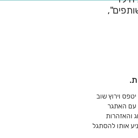
תפים",
ת.
 יטפס וירוץ שוב
 עם האתגר
ג והאזהרות
ע אותו להסתגל