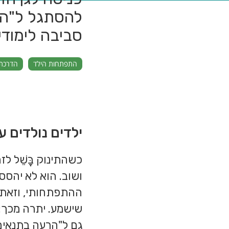
להסתגל ל"הר
סביבה לימודית
התפתחות הילד
הדרכת 
ילדים נולדים
כשהתינוק בָּשֵׁל לז
ושוב. הוא לא יהסס
ההתפתחותי, וזאת 
שישמע. יתרה מכך
גם ל"הרעה בתנאים