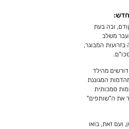
חדש:
דם, ובה בעת
מעבר משלב
 בזרועות המבוגר,
כו"ם.
ורשים מהילד
מהדמות המגוננת
דמות סמכותית
יר את ה"שותפים"
, ועם זאת, בואו