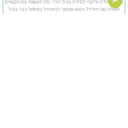
קשיי למידה וליקויי למידה בגיל הרך: מה לעשות עם הקשיים
האלה של הילד? האם אפשר להתחיל בטיפול כבר בגיל
צעיר? ואיך נדע איזה טיפול הוא בעצם צריך?
"אתמול ילדי בא לעולם" (מחבר לא ידוע)
"אם יש משהו שאנחנו רוצים לשנות בילד - אנחנו צריכים
תחילה לבחון את זה, ולראות האם זה לא דבר שעדיף
שישתנה בעצמנו" (קארל גוסטב יונג).