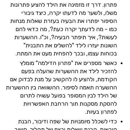
פתרון. דרך זו מזמינה את הילד להציע פתרונות
משלו, ולשער מה לדעתו יקרה, כיצד גיבורי
הסיפור יפתרו את הבעיה בעזרת שאלות מנחות
כמו - מה לדעתך יקרה כעת?, מה כדאי להם
לעשות?, איך תיפתר הבעיה?, וכ"ו. ההשערות
השונות יעזרו לילד "להשלים את התבנית"
בכוחות עצמו, ובכך להפחית מעט את המתח.
כאשר מספרים את "פתרון הדילמה" מומלץ
להזכיר לילד את ההשערות שהעלה בפעם
הקודמת, ולהציע לו להקשיב על מנת לבדוק אם
ההשערה תאמה לסיפור. ההשוואה בין ההשערות
של הילד לבין המסופר בפועל עשויה לתרום
להסקת מסקנות תוך הרחבת האפשרויות
לפתרון בעיות.
כדי לשכלל מיומנויות של שפה ודיבור, הבנת
הוראות, הבנת שאלות ורצף של תהליך, חשוב