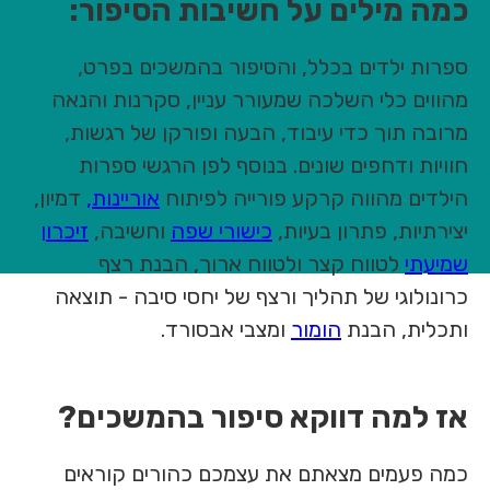
כמה מילים על חשיבות הסיפור:
ספרות ילדים בכלל, והסיפור בהמשכים בפרט,
מהווים כלי השלכה שמעורר עניין, סקרנות והנאה
מרובה תוך כדי עיבוד, הבעה ופורקן של רגשות,
חוויות ודחפים שונים. בנוסף לפן הרגשי ספרות
הילדים מהווה קרקע פורייה לפיתוח
אוריינות,
דמיון,
יצירתיות, פתרון בעיות,
כישורי שפה
וחשיבה,
זיכרון
שמיעתי
לטווח קצר ולטווח ארוך, הבנת רצף
כרונולוגי של תהליך ורצף של יחסי סיבה - תוצאה
ותכלית, הבנת
הומור
ומצבי אבסורד.
אז למה דווקא סיפור בהמשכים?
כמה פעמים מצאתם את עצמכם כהורים קוראים