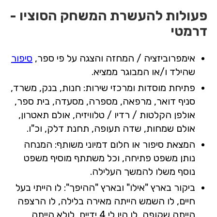
פעולות להעשרת המשחק הסוציו -
דרמטי
אימפרוביזציה / המחזה והצגה על פי ספר,
סיפור
שהילד ו/או המבוגר ממציא.
פתיחת מוסדות ומרכזי שירות: חנות, בנק, משרד,
סניף דואר, מרפאה, מספרה, מסעדה, בית ספר,
אולפן הקלטות / רדיו / טלוויזיה, אולם תאטרון,
אולם שמחות, שדה תעופה, תחנת דלק, וכ"ו.
המצאת סיפור או חלום דמיוני משותף: המנחה
נותן משפט פתיחה, וכל משתתף מוסיף משפט
נוסף משלו להמשך העלילה.
ביקור בארץ "אילו" ובארץ "ההיפך": לו הייתי בעל
חיים, לו השמש הייתה מאירה בלילה, לו הרצפה
הייתה שקופה, לו היו לי 4 ידיים, לולא הייתה