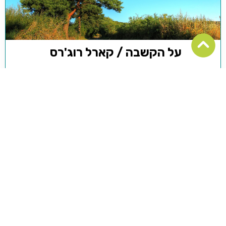
על הקשבה / קארל רוג'רס
"יתכן, שלכן תפילות עוזרות לאנשים. משום שאלוהים מחריש.
אינו מייעץ, אינו מארגן. הוא רק מקשיב, ונותן לך לחשוב לבד
על הדברים. לכן, אנא, רק הקשב":