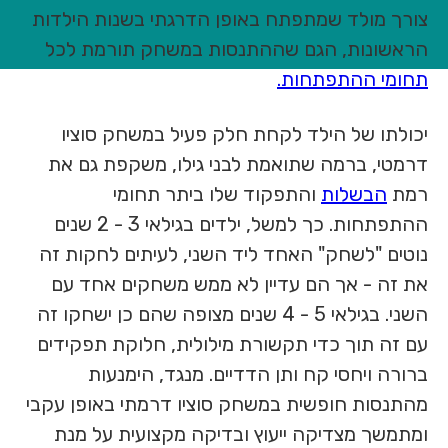
צורך מולד שמתפתח באופן הדרגתי בשנות הילדות
הראשונות, הגם שההתנסות במשחק תורמת לכל
תחומי ההתפתחות.
יכולתו של הילד לקחת חלק פעיל במשחק סוציו
דרמטי, ברמה שתואמת לבני גילו, משקפת גם את
רמת
הבשלות
והתפקוד שלו ביתר תחומי
ההתפתחות. כך למשל, ילדים בגילאי 3 - 2 שנים
נוטים "לשחק" האחד ליד השני, לעיתים לחקות זה
את זה - אך הם עדיין לא ממש משחקים אחד עם
השני. בגילאי 5 - 4 שנים מצופה שהם כן ישחקו זה
עם זה תוך כדי תקשורת מילולית, חלוקת תפקידים
ברורה ויחסי קח ותן הדדיים. מנגד, הימנעות
מהתנסות חופשית במשחק סוציו דרמתי באופן עקבי
ומתמשך מצדיקה ייעוץ ובדיקה מקצועית על מנת