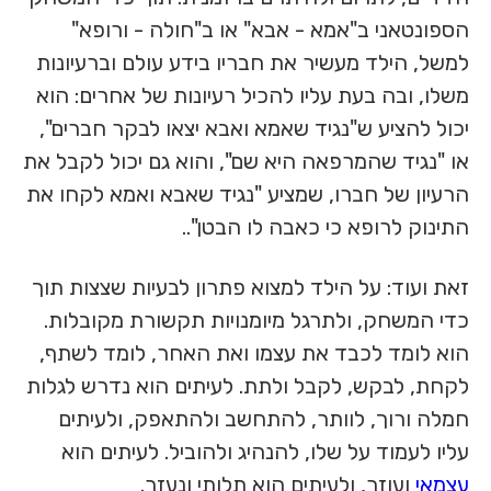
הספונטאני ב"אמא - אבא" או ב"חולה - ורופא"
למשל, הילד מעשיר את חבריו בידע עולם וברעיונות
משלו, ובה בעת עליו להכיל רעיונות של אחרים: הוא
יכול להציע ש"נגיד שאמא ואבא יצאו לבקר חברים",
או "נגיד שהמרפאה היא שם", והוא גם יכול לקבל את
הרעיון של חברו, שמציע "נגיד שאבא ואמא לקחו את
התינוק לרופא כי כאבה לו הבטן"..
זאת ועוד: על הילד למצוא פתרון לבעיות שצצות תוך
כדי המשחק, ולתרגל מיומנויות תקשורת מקובלות.
הוא לומד לכבד את עצמו ואת האחר, לומד לשתף,
לקחת, לבקש, לקבל ולתת. לעיתים הוא נדרש לגלות
חמלה ורוך, לוותר, להתחשב ולהתאפק, ולעיתים
עליו לעמוד על שלו, להנהיג ולהוביל. לעיתים הוא
עצמאי
ועוזר, ולעיתים הוא תלותי ונעזר.