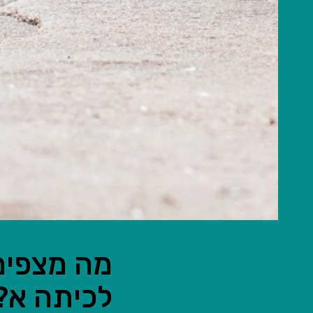
מה מצפים 
לכיתה א?