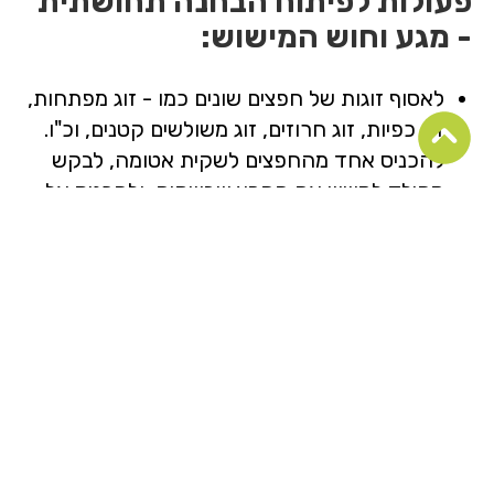
פעולות לפיתוח הבחנה תחושתית
- מגע וחוש המישוש:
לאסוף זוגות של חפצים שונים כמו - זוג מפתחות,
זוג כפיות, זוג חרוזים, זוג משולשים קטנים, וכ"ו.
להכניס אחד מהחפצים לשקית אטומה, לבקש
מהילד למשש את החפץ שבשקית, ולהכניס אל
השקית את החפץ הזהה לחפץ שמישש.
להכניס מספר חפצים לשקית אטומה, ולבקש
מהילד להוציא חפץ מסוים על פי הוראה: מצא את
החרוז, מצא את המפתח, מצא חפץ שעשוי
מחומר רך, מצא חפץ קטן שעשוי מעץ והוא בצורת
ריבוע, וכ"ו.
לזהות חומרים שונים על ידי מישוש (עם עיניים
עצומות), כמו - חול, חצץ, קמח, עדשים, חומוס,
בדים, שאריות עץ, פלסטיק, מתכת, זכוכית, וכ"ו.