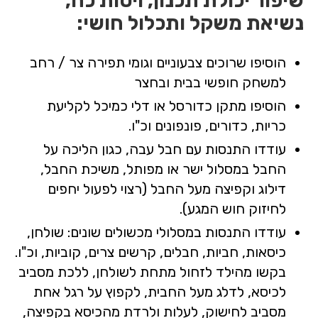
שיפור יכולת תכנון, ויסות כח,
נשיאת משקל ותכלול חושי:
הוסיפו שרוכים צבעוניים וגומי תפירה צר / רחב
למשחק חופשי בבית ובחצר
הוסיפו מתקן כדורסל או דלי כמיכל לקליעת
כריות, כדורים, פונפונים וכ"ו.
עודדו התנסות עם חבל עבה, כגון הליכה על
החבל במסלול ישר או מפותל, משיכת החבל,
דילוג וקפיצה מעל החבל (רצוי לפעול יחפים
לחיזוק חוש המגע).
עודדו התנסות במסלולי מכשולים שונים: שולחן,
כיסאות, חביות, חבלים, קרשים צרים, קוביות, וכ"ו.
בקשו מהילד לזחול מתחת לשולחן, ללכת מסביב
לכיסא, לדלג מעל החבית, לקפוץ על רגל אחת
מסביב לחישוק, לעלות ולרדת מהכיסא בקפיצה,