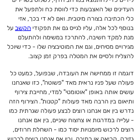
העדינים של האצבעות כדי לווסת כח ולתפעל את
כלי הכתיבה בצורה מיטבית. ואם לא די בכך, אזי
בנוסף לכל אלה, עליו לגייס גם את תפקודי
הקשב
על
מנת למקד חשיבה, להתרכז במשימה ולהתעלם
מגירויים מסיחים, וגם את המוטיבציה שלו - כדי שיוכל
להצליח ולסיים את המטלה בפרק זמן קצוב.
דוגמה זו ממחישה את העובדה, שבפועל, כמעט כל
פעולה שעל פניו נראית מאד "פשוטה", כזו שאנחנו
עושים אותה באופן "אוטומטי" למדי, מחייבת צירוף
ותיאום בין הרבה מאד פעולות "קטנות". הצירוף הזה
נדרש בין אם אנחנו רוצים לבצע פעולה שגרתית כמו
- עלייה במדרגות או צחצוח שיניים, בין אם אנחנו
רוצים לרכוש מיומנויות יסוד כמו - השחלת חרוזים,
גזירה, קריאה או כתיבה, ובין אם אנחנו רוצים לרכוש