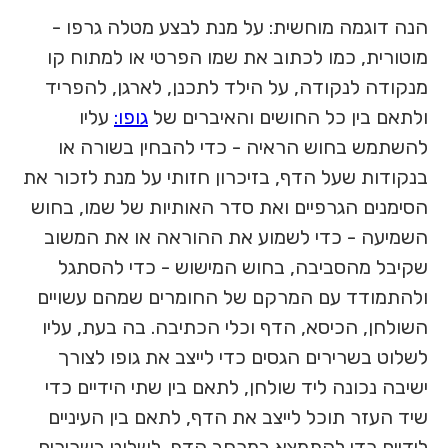
הנה דוגמה מוחשית: על מנת לבצע מטלה גרפו -
מוטורית, כמו לכתוב את שמו הפרטי או למתוח קו
מנקודה לנקודה, על הילד לתכנן, לארגן, להפריד
ולתאם בין כל החושים והאיברים של
גופו:
עליו
להשתמש בחוש הראיה - כדי להבחין בשורה או
בנקודות שעל הדף, בזיכרון חזותי על מנת לזכור את
הסימנים הגרפיים ואת סדר האותיות של שמו, בחוש
השמיעה - כדי לשמוע את ההוראה או את המשוב
שקיבל מהסביבה, בחוש המישוש - כדי להסתגל
ולהתמודד עם המרקם של החומרים שמהם עשויים
השולחן, הכיסא, הדף וכלי הכתיבה. בה בעת, עליו
לשלוט בשרירים הגסים כדי לייצב את גופו לצורך
ישיבה נכונה ליד שולחן, לתאם בין שתי הידיים כדי
שיד העזר תוכל לייצב את הדף, לתאם בין העיניים
לידיים כדי להתמצא במרחב הדף, לשלוט בשרירים