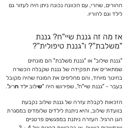
ההורים, שהרי, עם הכוונה נכונה ניתן היה לעזור גם
לילד וגם להוריו.
אז מה זה גננת שיי"ח? גננת
"משלבת"? ו"גננת טיפולית"?
"גננת שילוב" או "גננת משלבת" הם מונחים
שמתארים את תפקידה של גננת שקבלה הכשרה
בחינוך מיוחד, והם מחליפים את המונח שהיה מקובל
בעבר - "גננת שיי"ח", שפירושו היה "
ש
ילוב
י
לד
ח
ריג".
הזכאות לקבלת עזרה של גננת שילוב נקבעת
בוועדת שילוב, והיא ניתנת לילדים שלומדים במסגרת
הגן הרגיל. העזרה ניתנת במפגשים פרטניים
שנמשכים כשעה, או בקבוצות קטנות של 4 - 2