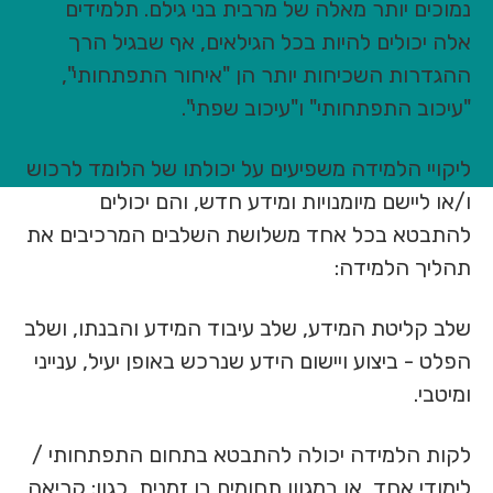
נמוכים יותר מאלה של מרבית בני גילם. תלמידים
אלה יכולים להיות בכל הגילאים, אף שבגיל הרך
ההגדרות השכיחות יותר הן "איחור התפתחותי",
"עיכוב התפתחותי" ו"עיכוב שפתי".
ליקויי הלמידה משפיעים על יכולתו של הלומד לרכוש
ו/או ליישם מיומנויות ומידע חדש, והם יכולים
להתבטא בכל אחד משלושת השלבים המרכיבים את
תהליך הלמידה:
שלב קליטת המידע, שלב עיבוד המידע והבנתו, ושלב
הפלט - ביצוע ויישום הידע שנרכש באופן יעיל, ענייני
ומיטבי.
לקות הלמידה יכולה להתבטא בתחום התפתחותי /
לימודי אחד, או במגוון תחומים בו זמנית, כגון: קריאה,