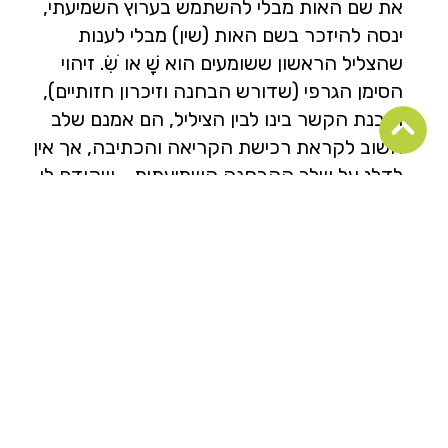
את שם האות מבלי להשתמש בערוץ השמיעתי,
ינסה להיזכר בשם האות (שין) מבלי לענות
שהצליל הראשון ששומעים הוא שָׁ או ׂשִׂ. זיהוי
הסימן הגרפי (שדורש הבחנה וזיכרון חזותיים),
והבנת הקשר בינו לבין הציליל, הם אמנם שלב
חשוב לקראת רכישת הקריאה והכתיבה, אך אין
לדלג על שלב ההבחנה השמיעתית - שקודם לו.
כאן
תוכלו למצוא קבצים עם דפי עבודה לילדי
גן
חובה,
לצורך חיזוק יכולת הזיהוי של כל צליל,
והבנת הקשר בין הצליל לבין הסימן הגרפי =
האות שמייצגת אותו.