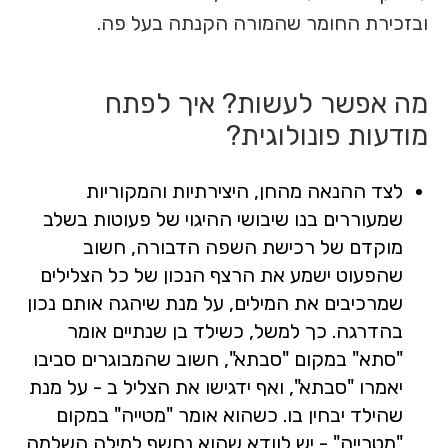
ובזכירת החומר שהמורה הקנתה בעל פה.
מה אפשר לעשות? איך לפתח
מודעות פונולוגית?
לצד ההנאה מהחן, היצירתיות והמקוריות
שמעוררים בנו שיבושי ההיגוי של פעוטות בשלב
מוקדם של רכישת השפה הדבורה, חשוב
שהפעוט ישמע את הרצף הנכון של כל הצלילים
שמרכיבים את המילים, על מנת שיהגה אותם נכון
בהדרגה. כך למשל, כשילד בן שנתיים אומר
"סתא" במקום "סבתא", חשוב שהמבוגרים סביבו
יאמרו "סבתא", ואף ידגישו את הצליל ב - על מנת
שהילד יבחין בו. כשהוא אומר "מטייה" במקום
"מטרייה" - יש לוודא שהוא נחשף למילה השלמה