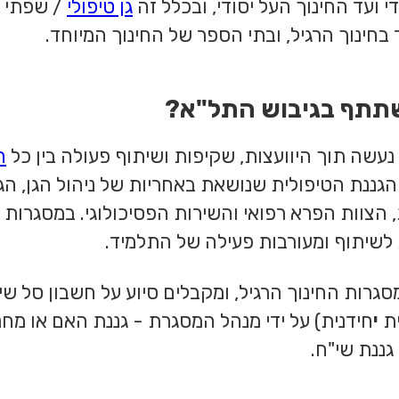
 ועד החינוך העל יסודי, ובכלל זה
גן טיפולי
/ שפתי /
בחינוך הרגיל, ובתי הספר של החינוך המיוחד.
משתתף בגיבוש התל"א?
נעשה תוך היוועצות, שקיפות ושיתוף פעולה בין כל
ח
הגננת הטיפולית שנושאת באחריות של ניהול הגן, ה
, הצוות הפרא רפואי והשירות הפסיכולוגי. במסגרות 
לשיתוף ומעורבות פעילה של התלמיד.
סגרות החינוך הרגיל, ומקבלים סיוע על חשבון סל שי
ית
י
חידנית) על ידי מנהל המסגרת - גננת האם או מח
גננת שי"ח.