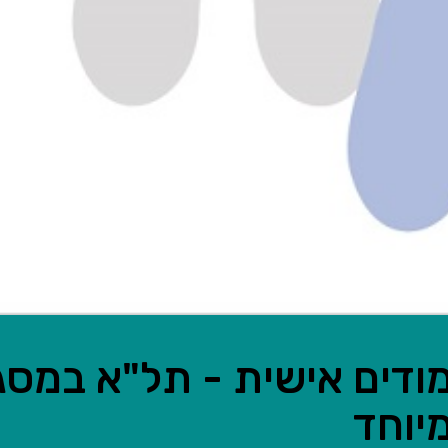
מודים אישית - תל"א במסג
יוחד