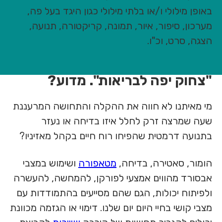
באופן מילולי ו/או בלתי מילולי כגון היגד בעל פה,
מערכון, סיפור, איור, תמונה, קריקטורה, תנועה,
הצגה, סרט, וכ"ו.
"צחוק יפה לבריאות". מדוע?
מי מאיתנו לא חווה את ההקלה והתחושה המרעננת
שעה שמרצה זרק לחלל איזו בדיחה או נעזר
בתנועה דרמטית שהפיחו רוח חיים בקהל מאזיניו?
הומור, סאטירה, בדיחה,
מטאפורה
ושימוש במצבי
אבסורד מהווים אמצעי לפורקן, להמחשה, להעשרה
ולפיתוח יכולות, הגם שהם מסייעים בהתמודדות עם
מצבי קושי בחיי היום יום שלנו. דימוי או הגזמה מכוונת