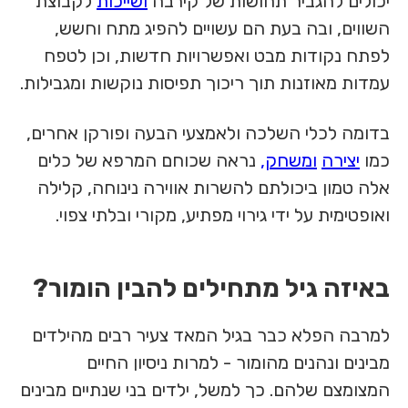
יכולים להגביר תחושות של קירבה
ושייכות
לקבוצת
השווים, ובה בעת הם עשויים להפיג מתח וחשש,
לפתח נקודות מבט ואפשרויות חדשות, וכן לטפח
עמדות מאוזנות תוך ריכוך תפיסות נוקשות ומגבילות.
בדומה לכלי השלכה ולאמצעי הבעה ופורקן אחרים,
כמו
יצירה
ומשחק,
נראה שכוחם המרפא של כלים
אלה טמון ביכולתם להשרות אווירה נינוחה, קלילה
ואופטימית על ידי גירוי מפתיע, מקורי ובלתי צפוי.
באיזה גיל מתחילים להבין הומור?
למרבה הפלא כבר בגיל המאד צעיר רבים מהילדים
מבינים ונהנים מהומור - למרות ניסיון החיים
המצומצם שלהם. כך למשל, ילדים בני שנתיים מבינים