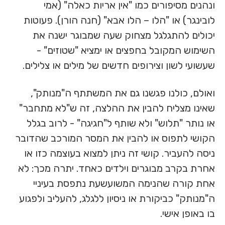
ונהנים מסיפורים כמו "אין אריות כאלה" (אמי
לובינגר) או "הלו – הלו אבא" (חנה הורן). פעוטות
יכולים להתגלגל מצחוק שעה שמבוגר ישנה את
השימוש המקובל בחפצים או ימציא "שטוזים" -
שעשועי לשון וצירופים חדשים של מילים או צלילים.
ואולם, כולנו פגשנו גם את המשתתף ה"מנותק",
שאינו מצליח להבין את ההלצה, זה ש"לא מתחבר"
או נותר "תלוש" ולא שותף ל"חגיגה" - לרוב בגלל
הקושי לתפוס או להבין את המסר המורכב שהדובר
ניסה להעביר. קושי זה ניתן למצוא בעוצמה כזו או
אחרת בקרב מבוגרים וילדים כאחד. יתרה מכך: לא
אחת קורה שהנימה המשועשעת נתפסת בעיניי
ה"מנותק" כביקורת או ניסיון ללגלג, להעליב ולפגוע
בו באופן אישי.