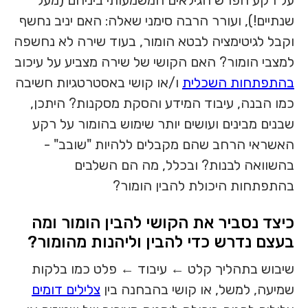
על רקע הפרש הגילאים המשמעותי ביניהם (מעל
שנתיים!), ועורר הרבה סימני שאלה: האם יניב נחשף
וקבל לגיטימציה לבטא הומור, בעוד שירה לא נחשפה
למצבי הומור? האם הקושי של שירה מצביע על עיכוב
בהתפתחות השכלית
ו/או קושי באסטרטגיות חשיבה
כמו הבנה, עיבוד המידע והסקת מסקנות? היתכן,
שבנים מבינים ועושים יותר שימוש בהומור על רקע
האשראי הרחב שהם מקבלים ללהיות "שובב" -
בהשוואה לבנות? ובכלל, מה הם השלבים
בהתפתחות היכולת להבין הומור?
כיצד נסביר את הקושי להבין הומור ומה
בעצם נדרש כדי להבין וליהנות מהומור?
שיבוש בתהליך קלט ← עיבוד ← פלט כמו בלקות
שמיעה, למשל, או קושי בהבחנה בין
צלילים דומים