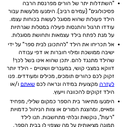
"השתדלות יתר של הורים מפרנסת הרבה
פסיכולוגים" (עמירם רביב). הימנעו מלעשות עבור
הילד פעולות שהוא מסוגל לעשות בכוחות עצמו.
עודדו תרגול והתנסות פעילה במטלות שגרתיות
על מנת לפתח בילד עצמאות ותחושת מסוגלות.
אל תכריחו את הילד "להתכונן לבית ספר" על ידי
ישיבה ממושכת ומילוי חוברות או דפי עבודה
שהילד מתנגד להם. יתכן שהוא אינו בשל לכך!
דווקא במצבי קושי, במעברים ושינויים - הילד יותר
זקוק לכם כהורים תומכים, מכילים ומעודדים. פנו
לעזרה
מקצועית במידה ונראה לכם
שאתם
ו/או
הילד זקוקים להכוונה וייעוץ.
הימנעו מתיאור בית הספר כמקום שלילי, מפחיד
ומאיים, ומהצגת המורים או צוות הניהול כדמויות
"רעות", נוקשות ובלתי מתחשבות. תנו לילד
תמונה מציאותית על מה שצפוי לו בבית הספר,