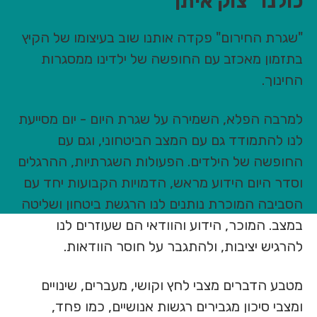
כולנו "צוק איתן"
"שגרת החירום" פקדה אותנו שוב בעיצומו של הקיץ
בתזמון מאכזב עם החופשה של ילדינו ממסגרות
החינוך.
למרבה הפלא, השמירה על שגרת היום - יום מסייעת
לנו להתמודד גם עם המצב הביטחוני, וגם עם
החופשה של הילדים. הפעולות השגרתיות, ההרגלים
וסדר היום הידוע מראש, הדמויות הקבועות יחד עם
הסביבה המוכרת נותנים לנו הרגשת ביטחון ושליטה
במצב. המוכר, הידוע והוודאי הם שעוזרים לנו
להרגיש יציבות, ולהתגבר על חוסר הוודאות.
מטבע הדברים מצבי לחץ וקושי, מעברים, שינויים
ומצבי סיכון מגבירים רגשות אנושיים, כמו פחד,