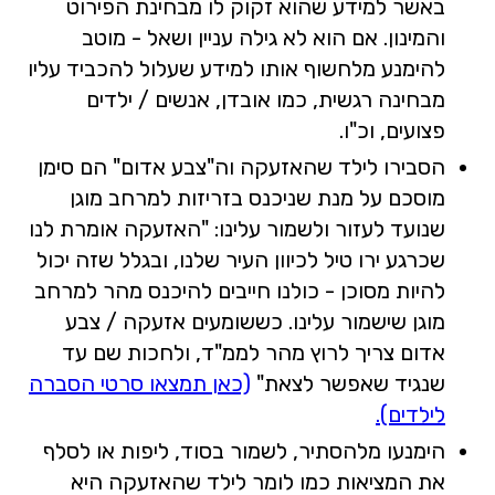
באשר למידע שהוא זקוק לו מבחינת הפירוט
והמינון. אם הוא לא גילה עניין ושאל - מוטב
להימנע מלחשוף אותו למידע שעלול להכביד עליו
מבחינה רגשית, כמו אובדן, אנשים / ילדים
פצועים, וכ"ו.
הסבירו לילד שהאזעקה וה"צבע אדום" הם סימן
מוסכם על מנת שניכנס בזריזות למרחב מוגן
שנועד לעזור ולשמור עלינו: "האזעקה אומרת לנו
שכרגע ירו טיל לכיוון העיר שלנו, ובגלל שזה יכול
להיות מסוכן - כולנו חייבים להיכנס מהר למרחב
מוגן שישמור עלינו. כששומעים אזעקה / צבע
אדום צריך לרוץ מהר לממ"ד, ולחכות שם עד
שנגיד שאפשר לצאת"
(כאן תמצאו סרטי הסברה
לילדים).
הימנעו מלהסתיר, לשמור בסוד, ליפות או לסלף
את המציאות כמו לומר לילד שהאזעקה היא