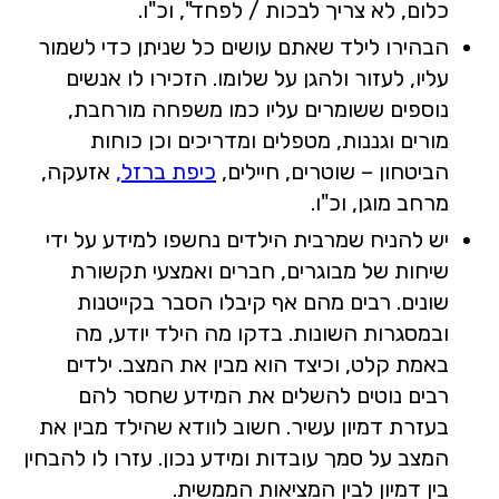
כלום, לא צריך לבכות / לפחד", וכ"ו.
הבהירו לילד שאתם עושים כל שניתן כדי לשמור
עליו, לעזור ולהגן על שלומו. הזכירו לו אנשים
נוספים ששומרים עליו כמו משפחה מורחבת,
מורים וגננות, מטפלים ומדריכים וכן כוחות
הביטחון – שוטרים, חיילים,
כיפת ברזל,
אזעקה,
מרחב מוגן, וכ"ו.
יש להניח שמרבית הילדים נחשפו למידע על ידי
שיחות של מבוגרים, חברים ואמצעי תקשורת
שונים. רבים מהם אף קיבלו הסבר בקייטנות
ובמסגרות השונות. בדקו מה הילד יודע, מה
באמת קלט, וכיצד הוא מבין את המצב. ילדים
רבים נוטים להשלים את המידע שחסר להם
בעזרת דמיון עשיר. חשוב לוודא שהילד מבין את
המצב על סמך עובדות ומידע נכון. עזרו לו להבחין
בין דמיון לבין המציאות הממשית.