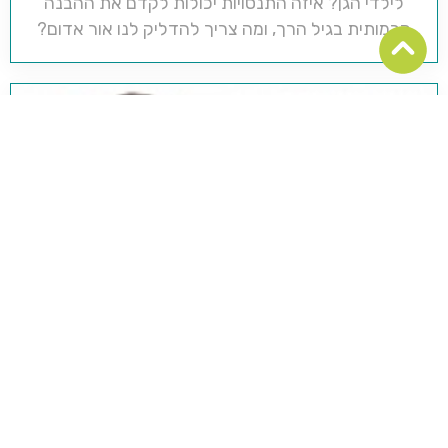
לילדי הגן? איזה התנסויות יכולות לקדם את ההבנה
הכמותית בגיל הרך, ומה צריך להדליק לנו אור אדום?
פרדי הפינגווין, ד"ר דניאל אמן
חכמת חיים: "יש שתי מתנות שאנחנו צריכים לתת לילדינו;
אחד זה שורשים, והדבר הנוסף הוא כנפיים" - ויליאם הודינג
קרטר, עיתונאי וסופר דרום אמריקאי