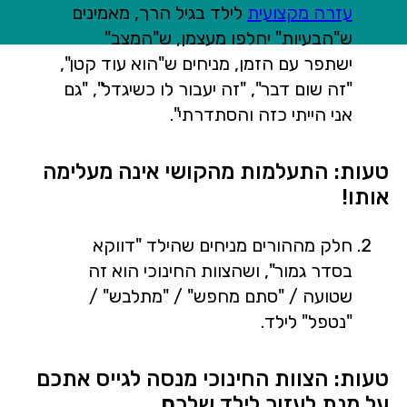
עזרה מקצועית
לילד בגיל הרך, מאמינים
ש"הבעיות" יחלפו מעצמן, ש"המצב"
ישתפר עם הזמן, מניחים ש"הוא עוד קטן",
"זה שום דבר", "זה יעבור לו כשיגדל", "גם
אני הייתי כזה והסתדרתי".
טעות: התעלמות מהקושי אינה מעלימה
אותו!
חלק מההורים מניחים שהילד "דווקא
בסדר גמור", ושהצוות החינוכי הוא זה
שטועה / "סתם מחפש" / "מתלבש" /
"נטפל" לילד.
טעות: הצוות החינוכי מנסה לגייס אתכם
על מנת לעזור לילד שלכ
ם.