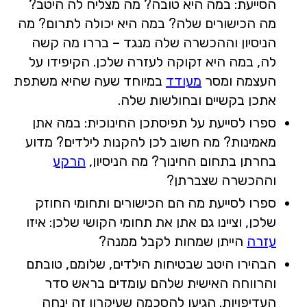
הסייעת: במה היא טובה? מה מצליח לה היטב?
מה הכישורים שלה? במה היא יכולה לתרום? מה
הניסיון וההכשרה שלה מנגד – בררו מה קשה
לה, במה היא זקוקה לעזרה שלכן. הקיפידו על
העצמה ומסר
מעודד
במיוחד שעה שהיא משתפת
אתכן בקשיים ובחולשות שלה.
ספרו לסייעת על תפיסתכן החינוכית: במה אתן
מאמינות? מה חשוב לכן להקנות לילדים? מדוע
בחרתן בתחום החינוך? מה הניסיון,
הרקע
וההכשרה שצברתן?
ספרו לסייעת מה הם הכישורים ותחומי החוזק
שלכן, וציינו גם אתן את תחומי הקושי שלכן: איזו
עזרה
הייתן שמחות לקבל ממנה?
הבהירו היטב שבטיחות הילדים, שלומם, טובתם
והרווחה האישית שלהם עומדים בראש סדר
העדיפויות. הגיעו להסכמה שעיקרון זה ינחה