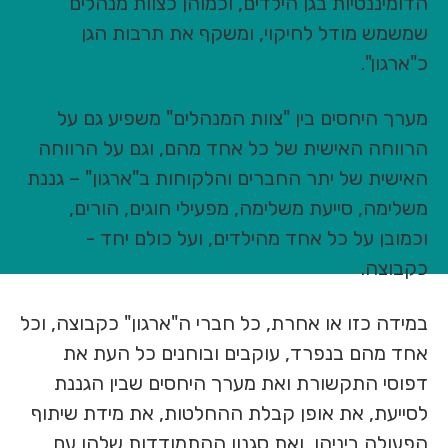
הדומיננטיות בגן הילדים, וכמוהן כצוות מנהלים
שמשמש מודל לחיקוי, ומשקף את תרבות הגן
כ"ארגון".
מערך היחסים בין "צוות המנהלים" משפיע גם על
הרווחה האישית של כל אחד מהם, וגם על הרווחה
האישית של יתר החברים והלקוחות ב"ארגון" – גננת
משלימה, סייעת משלימה, מפעילי חוגים, הורים,
וכמובן על כל אחד מהילדים, ועל כולם יחד -
כקבוצה.
במידה כזו או אחרת, כל חברי ה"ארגון" כקבוצה, וכל
אחד מהם בנפרד, עוקבים ובוחנים כל העת את
דפוסי התקשורת ואת מערך היחסים שבין הגננת
לסייעת, את אופן קבלת ההחלטות, את מידת שיתוף
הפעולה ביניהן, ואת סגנון ההתמודדות שלהן עם