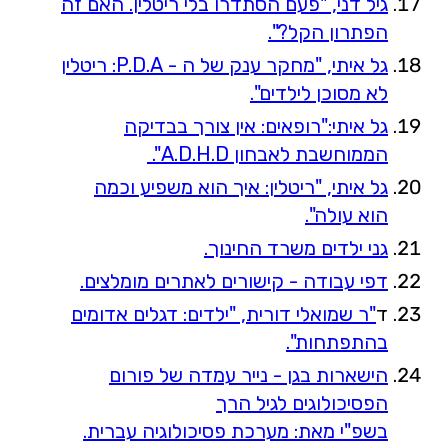
גיל דני, "פעם הסתדרו בלי ריטלין. האם זה
הפתרון הקל?".
גל איתי, "מחקר ענק של ה - P.D.A: ריטלין
לא מסוכן לילדים".
גל איתי:"רופאים: אין צורך בבדיקה
הממוחשבת לאבחון A.D.H.D".
גל איתי, "ריטלין: איך הוא משפיע וכמה
הוא עולה".
גני ילדים משרד החינוך.
דפי עבודה - קישורים לאתרים מומלצים.
ד
"ר שמואלי דורית, "ילדים: דגלים אדומים
בהתפתחות".
הישארות בגן - נייר עמדה של פורום
הפסיכולוגים לגיל הרך
בשפ"י מאת: מערכת פסיכולוגיה עברית.