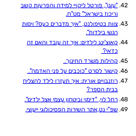
"עוגן", פורטל ליקויי למידה והפרעות קשב
וריכוז בישראל" מט"ח.
צוות בטיפולנט, "איך מדברים כעס? ויסות
רגשי בילדות".
קאוצ'ינג לילדים: איך זה עובד והאם זה
כדאי?
קהילות משרד החינוך.
קישור לסרט "כוכבים על פני האדמה".
רוזנבויים אורית: איך תעזרו לילד להצליח
בבית הספר?
רחל לוי, "דימוי וביטחון עצמי אצל ילדים".
שפ"י נט,אתר השירות הפסיכולוגי ייעוצי.