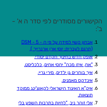
הקישורים מסודרים לפי סדר ה א' -
ב':
אבחון קשיי למידה על פי ה - 5 - DSM
(תרגם לעברית: יוסי ארן ארנרייך ).
אופק חדש בחינוך הקדם יסודי.
"אח, איזו מכה" יחסי אחים, כלכליסט.
איך בוחרים גן ילדים, מירי גריי.
אינדקס מאמנים.
איק"א האיגוד הישראלי לקאוצ'ינג ממוקד
תוצאות.
אלי זוהר ניב, "לחיות בתרבות השפע בלי