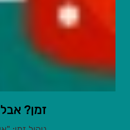
זמן? אבל א
ניהול זמן: "א